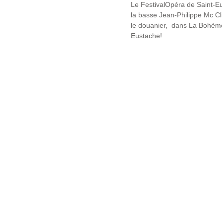
Le FestivalOpéra de Saint-Eu
la basse Jean-Philippe Mc Clis
le douanier,  dans La Bohème d
Eustache! 