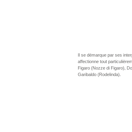
Il se démarque par ses interp
affectionne tout particuliè
Figaro (Nozze di Figaro), Don
Garibaldo (Rodelinda). 