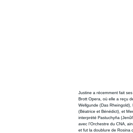
Justine a récemment fait ses 
Brott Opera, où elle a reçu d
Wellgunde (Das Rheingold), M
(Béatrice et Bénédict), et Me
interprété Pastuchyňa (Jenůf
avec l’Orchestre du CNA, ainsi
et fut la doublure de Rosina d