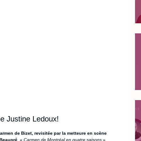
de Justine Ledoux!
rmen de Bizet, revisitée par la metteure en scène 
 Beaupré
. « 
Carmen de Montréal en quatre saisons 
» 