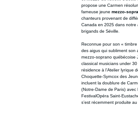
propose une Carmen résolume
fameuse jeune 
mezzo-sopra
chanteurs provenant de différ
Canada en 2025 dans notre a
brigands de Séville.
Reconnue pour son « timbre e
des aigus qui subliment son 
mezzo-soprano québécoise J
classical musicians under 30 
résidence à l’Atelier lyrique
Choquette-Symcox des Jeunes
incluent la doublure de Carm
(Notre-Dame de Paris) avec Fe
FestivalOpéra Saint-Eustach
s’est récemment produite au