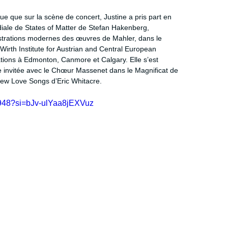
ique que sur la scène de concert, Justine a pris part en 
iale de States of Matter de Stefan Hakenberg, 
strations modernes des œuvres de Mahler, dans le 
e Wirth Institute for Austrian and Central European 
tions à Edmonton, Canmore et Calgary. Elle s’est 
e invitée avec le Chœur Massenet dans le Magnificat de 
rew Love Songs d’Eric Whitacre.
Z948?si=bJv-ulYaa8jEXVuz