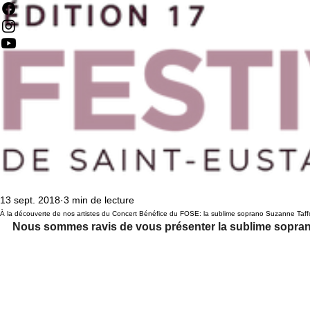
13 sept. 2018
3 min de lecture
À la découverte de nos artistes du Concert Bénéfice du FOSE: la sublime soprano Suzanne Taff
Nous sommes ravis de vous présenter la sublime sopran