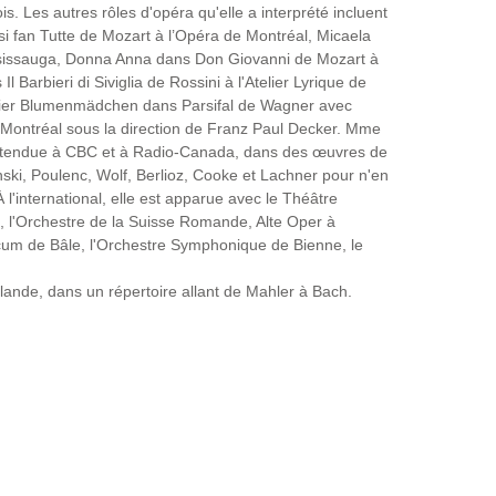
ois. Les autres rôles d'opéra qu'elle a interprété incluent 
si fan Tutte de Mozart à l’Opéra de Montréal, Micaela 
sissauga, Donna Anna dans Don Giovanni de Mozart à 
 Barbieri di Siviglia de Rossini à l'Atelier Lyrique de 
mier Blumenmädchen dans Parsifal de Wagner avec 
Montréal sous la direction de Franz Paul Decker. Mme 
ntendue à CBC et à Radio-Canada, dans des œuvres de 
inski, Poulenc, Wolf, Berlioz, Cooke et Lachner pour n'en 
'international, elle est apparue avec le Théâtre 
, l'Orchestre de la Suisse Romande, Alte Oper à 
cum de Bâle, l'Orchestre Symphonique de Bienne, le 
llande, dans un répertoire allant de Mahler à Bach.