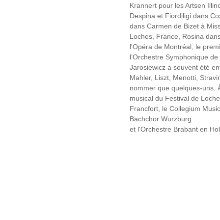
Krannert pour les Artsen Illin
Despina et Fiordiligi dans Co
dans Carmen de Bizet à Mis
Loches, France, Rosina dans Il
l'Opéra de Montréal, le pre
l’Orchestre Symphonique de 
Jarosiewicz a souvent été e
Mahler, Liszt, Menotti, Strav
nommer que quelques-uns. À l
musical du Festival de Loche
Francfort, le Collegium Musi
Bachchor Wurzburg
et l'Orchestre Brabant en Ho