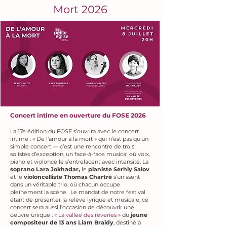
Mort 2026
Concert intime en ouverture du FOSE 2026
La 17e édition du FOSE s’ouvrira avec le concert
intime : « De l’amour à la mort » qui n’est pas qu’un
simple concert — c’est une rencontre de trois
solistes d’exception, un face-à-face musical où voix,
piano et violoncelle s’entrelacent avec intensité. La
soprano
Lara Jokhadar,
le
pianiste Serhiy Salov
et le
violoncelliste Thomas Chartré
s'unissent
dans un véritable trio, où chacun occupe
pleinement la scène. Le mandat de notre festival
étant de présenter la relève lyrique et musicale, ce
concert sera aussi l’occasion de découvrir une
oeuvre unique : «
La vallée des rêveries
» du
jeune
compositeur de 13 ans Liam Braidy
, destiné à