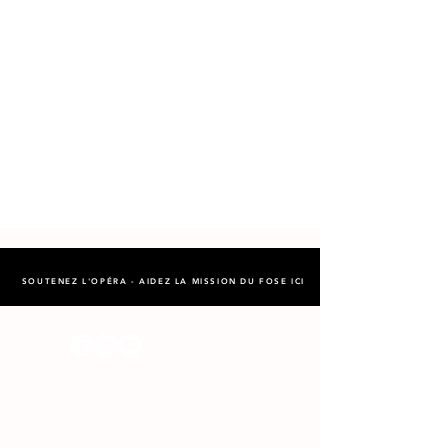
SOUTENEZ L'OPÉRA - AIDEZ LA M
ISSI
ON DU FOS
E
ICI
BILLETTERIE
lapetiteeglise.com
Service des arts et de la culture