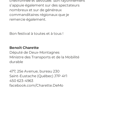
chevronnée et dévouée. Son rayonnement
s’appuie également sur des spectateurs
nombreux et sur de généreux
commanditaires régionaux que je
remercie également.
Bon festival à toutes et à tous !
Benoit Charette
Député de Deux-Montagnes
Ministre des Transports et de la Mobilité
durable
477, 25e Avenue, bureau 230
Saint-Eustache (Québec) J7P 4Y1
450 623-4963
facebook.com/Charette.DeMo​