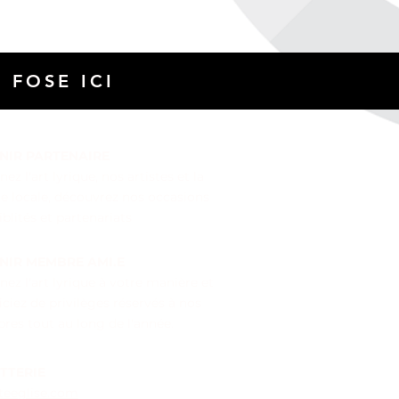
 FOS
E
ICI
NIR PARTENAIRE
ez l'art lyrique, nos artistes et la
e locale
, découvrez nos occasions
iblités et partenariats
NIR MEMBRE AMI.E
nez l'art lyrique à votre manière et
iciez de privilèges réservés à nos
es tout au long de l'année.
ETTERIE
iteeglise.com