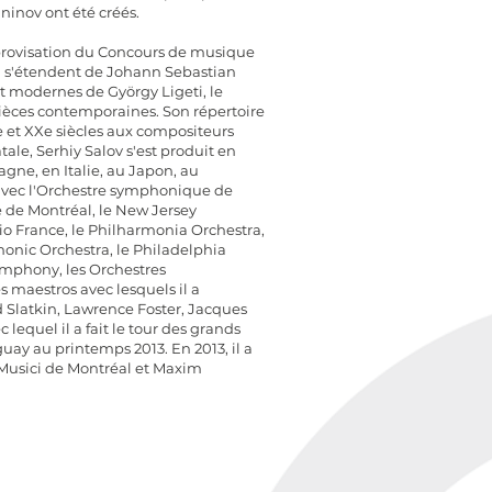
inov ont été créés.
mprovisation du Concours de musique
i s'étendent de Johann Sebastian
 modernes de György Ligeti, le
ièces contemporaines. Son répertoire
 et XXe siècles aux compositeurs
ale, Serhiy Salov s'est produit en
gne, en Italie, au Japon, au
 avec l'Orchestre symphonique de
e de Montréal, le New Jersey
o France, le Philharmonia Orchestra,
monic Orchestra, le Philadelphia
ymphony, les Orchestres
 maestros avec lesquels il a
 Slatkin, Lawrence Foster, Jacques
lequel il a fait le tour des grands
guay au printemps 2013. En 2013, il a
 Musici de Montréal et Maxim