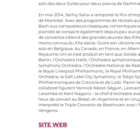
solo des deux Suites pour deux pianos de Rachman
En mai 2014, Serhiy Salov a remporté le Prix d'i
de Montréal. Avec des programmes de récitals qu
Bach aux compositeurs classiques, romantiques et
pianiste se consacre également depuis peu aux p
de concertos s'étend des grandes œuvres des XIXe
moins connus du XXe siècle. Outre son Ukraine nat
solo en Belgique, au Canada, en France, en Allema
Royaume-Uni et s'est produit en tant que Soliste
Berlin, l'Orchestre Hallé, l'Orchestre symphoniqu
Symphony Orchestra, l'Orchestre National de Radi
le Royal Liverpool Philharmonic, le Royal Philhar
Orchestra, le Salt Lake City Symphony, le Tokyo S
Philharmoniques de Cracovie et de Lodz. Parmi les
collaboré figurent Yannick Nézet-Séguin, Leonard
Lacombe et Kent Nagano – le chef d'orchestre avec 
lieux de concert au Brésil, en Argentine et en Uru
interprété le Triple Concerto de Beethoven avec I
Vengerov.
SITE WEB