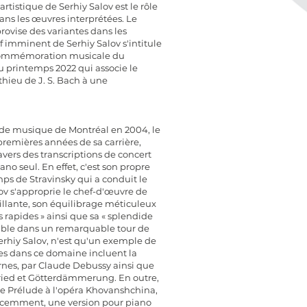
rtistique de Serhiy Salov est le rôle
ans les œuvres interprétées. Le
rovise des variantes dans les
if imminent de Serhiy Salov s'intitule
commémoration musicale du
u printemps 2022 qui associe le
thieu de J. S. Bach à une
l de musique de Montréal en 2004, le
premières années de sa carrière,
ravers des transcriptions de concert
o seul. En effet, c'est son propre
s de Stravinsky qui a conduit le
v s'approprie le chef-d'œuvre de
illante, son équilibrage méticuleux
s rapides » ainsi que sa « splendide
rbable dans un remarquable tour de
erhiy Salov, n'est qu'un exemple de
ses dans ce domaine incluent la
urnes, par Claude Debussy ainsi que
ried et Götterdämmerung. En outre,
e Prélude à l'opéra Khovanshchina,
 récemment, une version pour piano