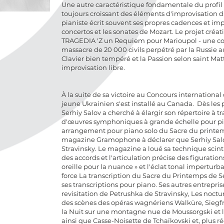
​Une autre caractéristique fondamentale du profil a
toujours croissant des éléments d'improvisation d
pianiste écrit souvent ses propres cadences et imp
concertos et les sonates de Mozart. Le projet créat
TRAGEDIA 'Z un Requiem pour Marioupol - une 
massacre de 20 000 civils perpétré par la Russie a
Clavier bien tempéré et la Passion selon saint Mat
improvisation libre.
À la suite de sa victoire au Concours internationa
jeune Ukrainien s'est installé au Canada. Dès les 
Serhiy Salov a cherché à élargir son répertoire à t
d'œuvres symphoniques à grande échelle pour pian
arrangement pour piano solo du Sacre du printemp
magazine Gramophone à déclarer que Serhiy Salo
Stravinsky. Le magazine a loué sa technique scint
des accords et l'articulation précise des figuration
oreille pour la nuance » et l'éclat tonal impertu
force La transcription du Sacre du Printemps de S
ses transcriptions pour piano. Ses autres entrepri
revisitation de Petrushka de Stravinsky, Les noct
des scènes des opéras wagnériens Walküre, Siegf
la Nuit sur une montagne nue de Moussorgski et l
ainsi que Casse-Noisette de Tchaïkovski et, plus