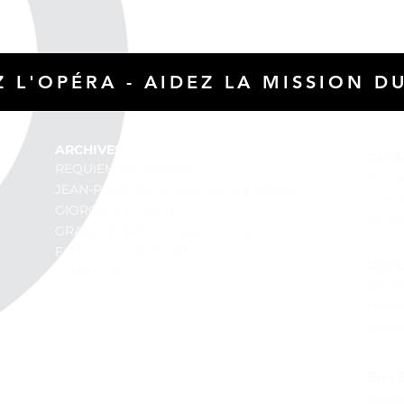
 L'OPÉRA - AIDEZ LA M
ISSI
ON DU
ARCHIVES ÉVÈNEMENTS
DEVE
REQUIEM DE MOZART
Souten
JEAN-PHILIPPE SYLVESTRE À L'OPÉRA
cultur
GIORGIA FUMANTI
de vis
GRAND CONCERT GRATUIT JAL
FONDATION BARRY.F
DEVE
LORENZETTI
Soute
CONCERT GALA 3
bénéf
GALA CARREFOUR MULTISPORTS 1
membr
GALA CARREFOUR MULTISPORTS 2
ARCHIVE WEBDIFFUSION
BILL
ARCHIVES PHOTOS
lapet