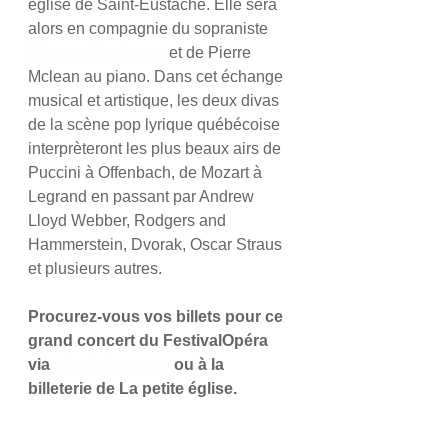
église de Saint-Eustache. Elle sera 
alors en compagnie du sopraniste 
Etienne Cousineau
 et de Pierre 
Mclean au piano. Dans cet échange 
musical et artistique, les deux divas 
de la scène pop lyrique québécoise 
interprèteront les plus beaux airs de 
Puccini à Offenbach, de Mozart à 
Legrand en passant par Andrew 
Lloyd Webber, Rodgers and 
Hammerstein, Dvorak, Oscar Straus 
et plusieurs autres. 
Procurez-vous vos billets pour ce 
grand concert du FestivalOpéra 
via 
admission.com 
ou à la 
billeterie de La petite église.