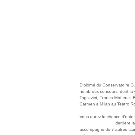
Diplômé du Conservatoire G.
nombreux concours, dont la vo
Tagliavini, Franca Matteuci. 
Carmen à Milan au Teatro R
Vous aurez la chance d'enten
12 juillet prochain,
 derrière l
accompagné de 7 autres lau