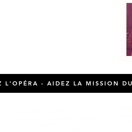
 L'OPÉRA - AIDEZ LA M
ISSI
ON DU
ARCHIVES ÉVÈNEMENTS
DEVE
REQUIEM DE MOZART
Souten
JEAN-PHILIPPE SYLVESTRE À L'OPÉRA
cultur
GIORGIA FUMANTI
de vis