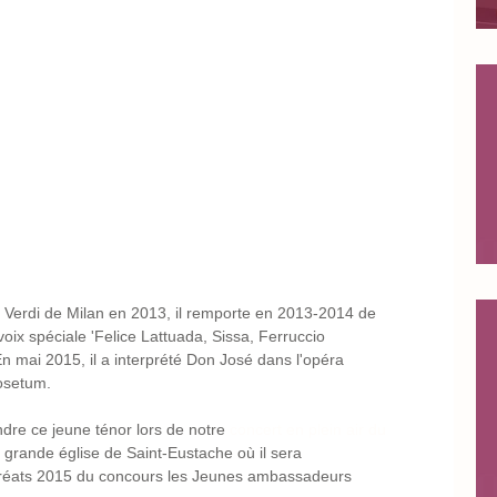
 Verdi de Milan en 2013, il remporte en 2013-2014 de 
ix spéciale 'Felice Lattuada, Sissa, Ferruccio 
En mai 2015, il a interprété Don José dans l'opéra 
osetum. 
dre ce jeune ténor lors de notre 
concert en plein air du 
a grande église de Saint-Eustache où il sera 
réats 2015 du concours les Jeunes ambassadeurs 